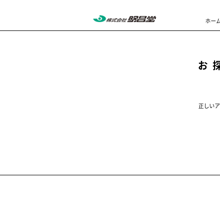
ホー
お
正しいア