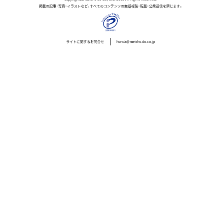
掲載の記事・写真・イラストなど、すべてのコンテンツの無断複製・転載・公衆送信を禁じます。
サイトに関するお問合せ
honda@meisho-do.co.jp