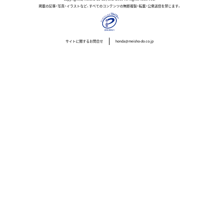
掲載の記事・写真・イラストなど、すべてのコンテンツの無断複製・転載・公衆送信を禁じます。
サイトに関するお問合せ
honda@meisho-do.co.jp