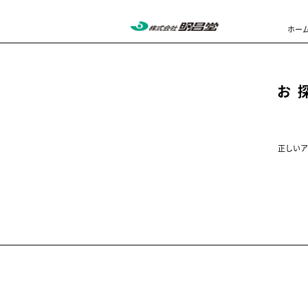
ホー
お
正しいア