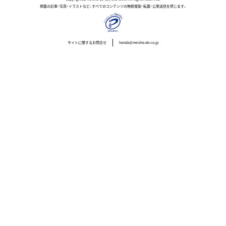
掲載の記事・写真・イラストなど、すべてのコンテンツの無断複製・転載・公衆送信を禁じます。
サイトに関するお問合せ
honda@meisho-do.co.jp