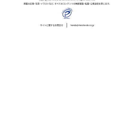
掲載の記事・写真・イラストなど、すべてのコンテンツの無断複製・転載・公衆送信を禁じます。
サイトに関するお問合せ
honda@meisho-do.co.jp