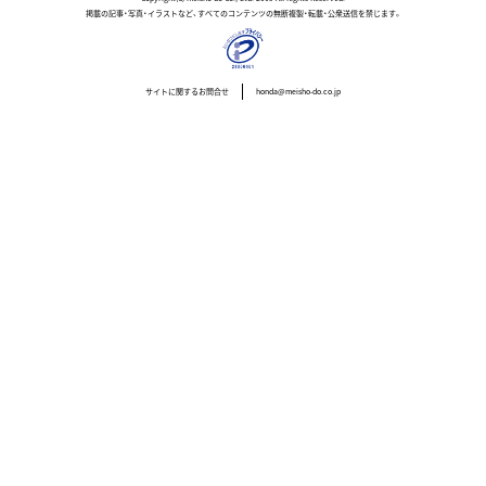
掲載の記事・写真・イラストなど、すべてのコンテンツの無断複製・転載・公衆送信を禁じます。
サイトに関するお問合せ
honda@meisho-do.co.jp