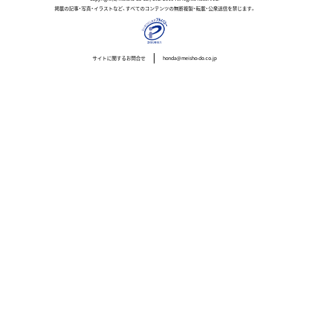
掲載の記事・写真・イラストなど、すべてのコンテンツの無断複製・転載・公衆送信を禁じます。
サイトに関するお問合せ
honda@meisho-do.co.jp