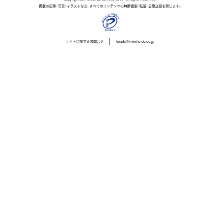
掲載の記事・写真・イラストなど、すべてのコンテンツの無断複製・転載・公衆送信を禁じます。
サイトに関するお問合せ
honda@meisho-do.co.jp