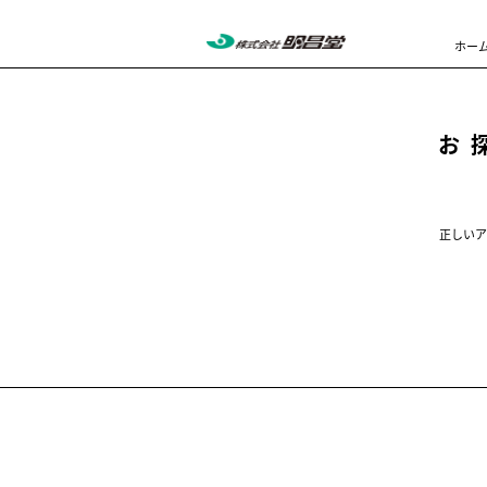
ホー
お
正しいア