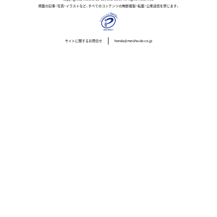
掲載の記事・写真・イラストなど、すべてのコンテンツの無断複製・転載・公衆送信を禁じます。
サイトに関するお問合せ
honda@meisho-do.co.jp