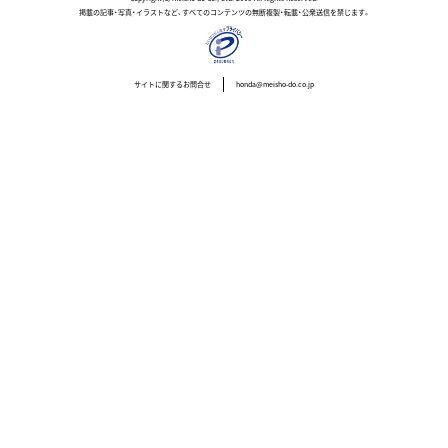
掲載の記事・写真・イラストなど、すべてのコンテンツの無断複製・転載・公衆送信を禁じます。
サイトに関するお問合せ
honda@meisho-do.co.jp