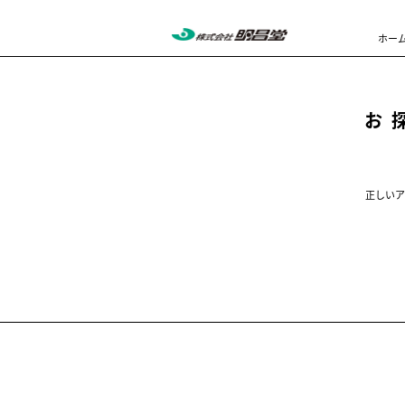
ホー
お
正しいア