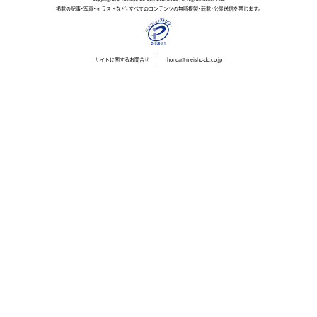
掲載の記事・写真・イラストなど、すべてのコンテンツの無断複製・転載・公衆送信を禁じます。
サイトに関するお問合せ
honda@meisho-do.co.jp