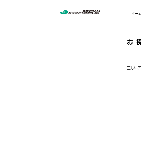
ホー
お
正しいア