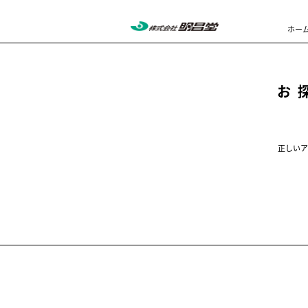
ホー
お
正しいア