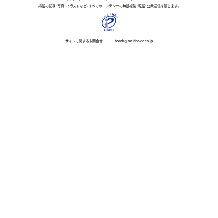
掲載の記事・写真・イラストなど、すべてのコンテンツの無断複製・転載・公衆送信を禁じます。
サイトに関するお問合せ
honda@meisho-do.co.jp