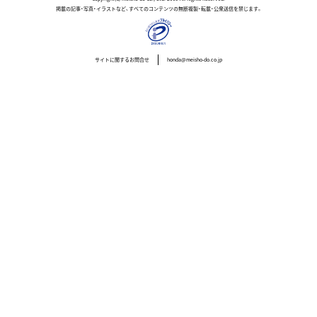
掲載の記事・写真・イラストなど、すべてのコンテンツの無断複製・転載・公衆送信を禁じます。
サイトに関するお問合せ
honda@meisho-do.co.jp