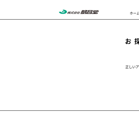
ホー
お
正しいア