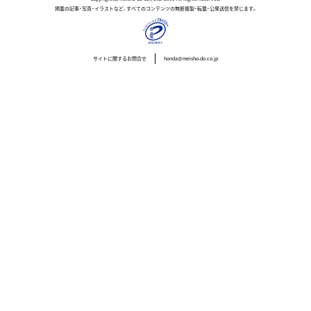
掲載の記事・写真・イラストなど、すべてのコンテンツの無断複製・転載・公衆送信を禁じます。
サイトに関するお問合せ
honda@meisho-do.co.jp