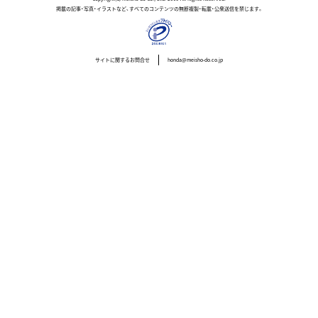
掲載の記事・写真・イラストなど、すべてのコンテンツの無断複製・転載・公衆送信を禁じます。
サイトに関するお問合せ
honda@meisho-do.co.jp