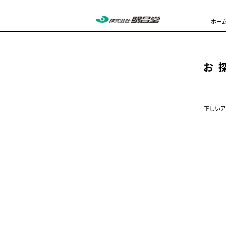
ホー
お
正しいア