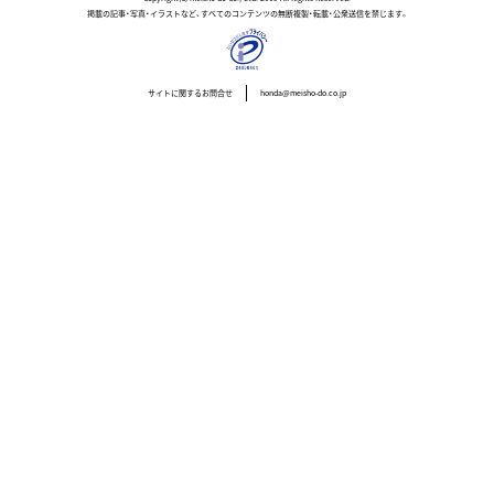
掲載の記事・写真・イラストなど、すべてのコンテンツの無断複製・転載・公衆送信を禁じます。
サイトに関するお問合せ
honda@meisho-do.co.jp