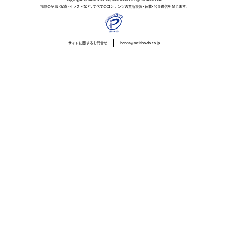
掲載の記事・写真・イラストなど、すべてのコンテンツの無断複製・転載・公衆送信を禁じます。
サイトに関するお問合せ
honda@meisho-do.co.jp