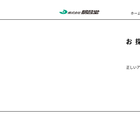
ホー
お
正しいア