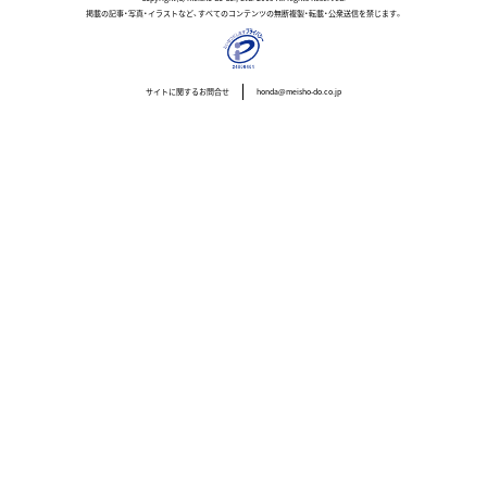
掲載の記事・写真・イラストなど、すべてのコンテンツの無断複製・転載・公衆送信を禁じます。
サイトに関するお問合せ
honda@meisho-do.co.jp