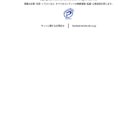
掲載の記事・写真・イラストなど、すべてのコンテンツの無断複製・転載・公衆送信を禁じます。
サイトに関するお問合せ
honda@meisho-do.co.jp