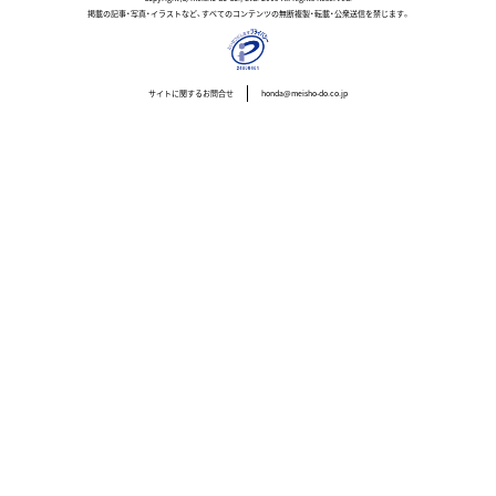
掲載の記事・写真・イラストなど、すべてのコンテンツの無断複製・転載・公衆送信を禁じます。
サイトに関するお問合せ
honda@meisho-do.co.jp