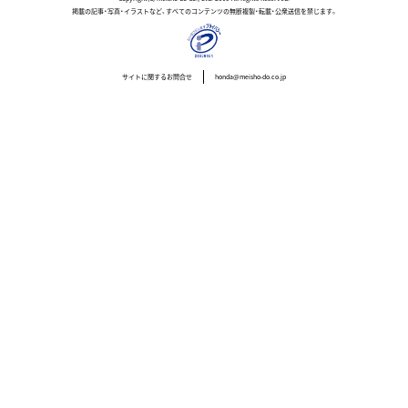
掲載の記事・写真・イラストなど、すべてのコンテンツの無断複製・転載・公衆送信を禁じます。
サイトに関するお問合せ
honda@meisho-do.co.jp