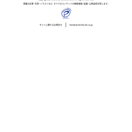
掲載の記事・写真・イラストなど、すべてのコンテンツの無断複製・転載・公衆送信を禁じます。
サイトに関するお問合せ
honda@meisho-do.co.jp