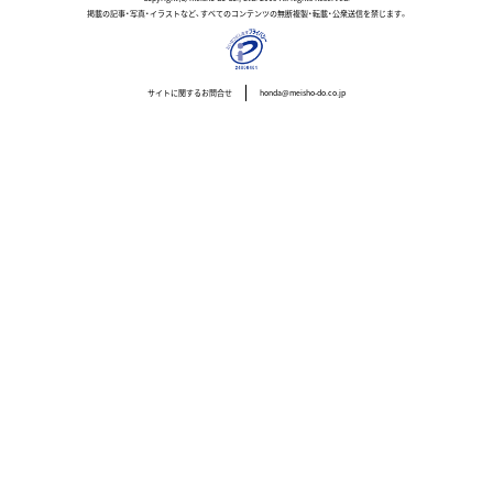
掲載の記事・写真・イラストなど、すべてのコンテンツの無断複製・転載・公衆送信を禁じます。
サイトに関するお問合せ
honda@meisho-do.co.jp