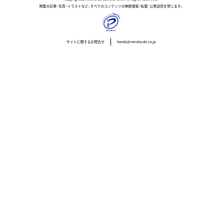
掲載の記事・写真・イラストなど、すべてのコンテンツの無断複製・転載・公衆送信を禁じます。
サイトに関するお問合せ
honda@meisho-do.co.jp