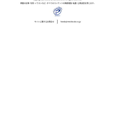
掲載の記事・写真・イラストなど、すべてのコンテンツの無断複製・転載・公衆送信を禁じます。
サイトに関するお問合せ
honda@meisho-do.co.jp