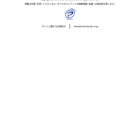
掲載の記事・写真・イラストなど、すべてのコンテンツの無断複製・転載・公衆送信を禁じます。
サイトに関するお問合せ
honda@meisho-do.co.jp