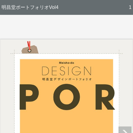
明昌堂ポートフォリオVol4
1